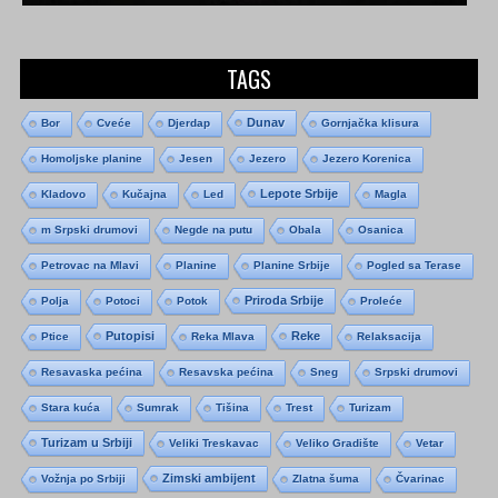
TAGS
Dunav
Bor
Cveće
Djerdap
Gornjačka klisura
Homoljske planine
Jesen
Jezero
Jezero Korenica
Lepote Srbije
Kladovo
Kučajna
Led
Magla
m Srpski drumovi
Negde na putu
Obala
Osanica
Petrovac na Mlavi
Planine
Planine Srbije
Pogled sa Terase
Priroda Srbije
Polja
Potoci
Potok
Proleće
Putopisi
Reke
Ptice
Reka Mlava
Relaksacija
Resavaska pećina
Resavska pećina
Sneg
Srpski drumovi
Stara kuća
Sumrak
Tišina
Trest
Turizam
Turizam u Srbiji
Veliki Treskavac
Veliko Gradište
Vetar
Zimski ambijent
Vožnja po Srbiji
Zlatna šuma
Čvarinac