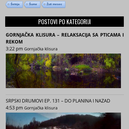
Šetnja
Šume
Žuti mesec
POSTOVI PO KATEGORIJI
GORNJAČKA KLISURA – RELAKSACIJA SA PTICAMA I
REKOM
3:22 pm
Gornjačka klisura
SRPSKI DRUMOVI EP. 131 – DO PLANINA I NAZAD
4:53 pm
Gornjačka klisura