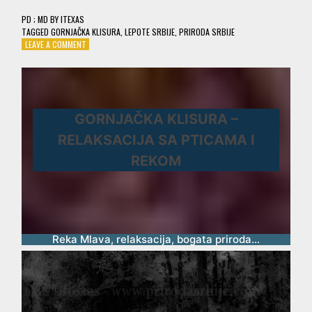
PD
; MD
BY
ITEXAS
TAGGED
GORNJAČKA KLISURA
,
LEPOTE SRBIJE
,
PRIRODA SRBIJE
ON
LEAVE A COMMENT
GORNJAČKA
KLISURA
–
RELAKSACIJA
SA
GORNJAČKA KLISURA –
PTICAMA
I
RELAKSACIJA SA PTICAMA I
REKOM
REKOM
Reka Mlava, relaksacija, bogata priroda…