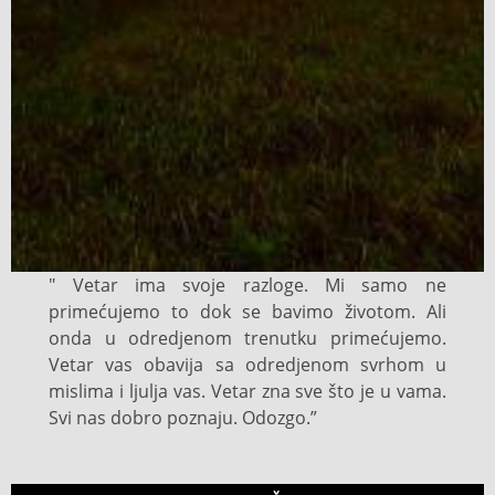
" Vetar ima svoje razloge. Mi samo ne
primećujemo to dok se bavimo životom. Ali
onda u odredjenom trenutku primećujemo.
Vetar vas obavija sa odredjenom svrhom u
mislima i ljulja vas. Vetar zna sve što je u vama.
Svi nas dobro poznaju. Odozgo.”