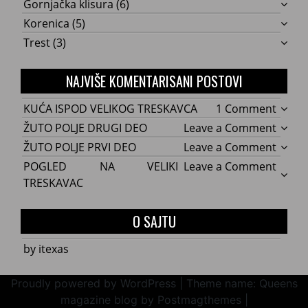
Gornjačka klisura
(6)
Korenica
(5)
Trest
(3)
NAJVIŠE KOMENTARISANI POSTOVI
on
KUĆA ISPOD VELIKOG TRESKAVCA
1 Comment
KUĆA
on
ŽUTO POLJE DRUGI DEO
Leave a Comment
ISPOD
ŽUTO
on
ŽUTO POLJE PRVI DEO
Leave a Comment
VELIK
POLJE
ŽUTO
on
POGLED NA VELIKI
Leave a Comment
TRES
DRUG
POLJE
POGL
TRESKAVAC
DEO
PRVI
NA
DEO
VELIKI
O SAJTU
TRES
by itexas
Proudly powered by WordPress
|
Theme name: Queens
magazine blog by Postmagthemes
|