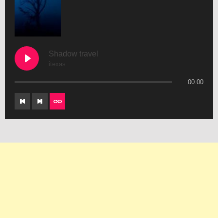
Shadow travel
itexas
00:00