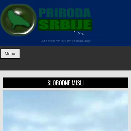
Sajt o prirodnim i drugim lepotama Srbije
Menu
SLOBODNE MISLI