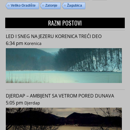
Veliko Gradište
Zatonje
Žagubica
RAZNI POSTOVI
LED I SNEG NA JEZERU KORENICA TREĆI DEO
6:34 pm
Korenica
DJERDAP – AMBIJENT SA VETROM PORED DUNAVA
5:05 pm
Djerdap