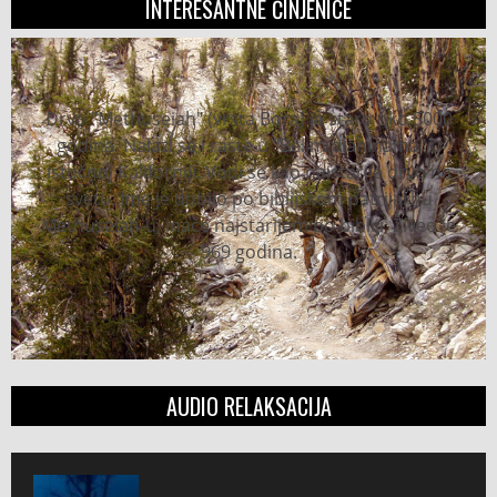
INTERESANTNE ČINJENICE
Drvo "Methuseiah" (vrsta Bora) je staro oko 5000
godina. Nalazi se i raste u "Belim planinama" u
istočnoj Kaliforniji. Vodi se kao najstarije drvo na
svetu. Ime je dobilo po biblijskom patrijarhu
Methuselah-u, inače najstarijem po bibliji. Živeo je
969 godina.
AUDIO RELAKSACIJA