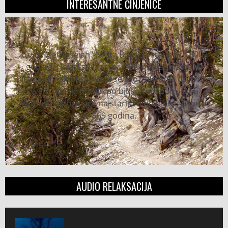
INTERESANTNE ČINJENICE
Drvo "Methuseiah" (vrsta Bora) je staro oko 5000
godina. Nalazi se i raste u "Belim planinama" u
istočnoj Kaliforniji. Vodi se kao najstarije drvo na
svetu. Ime je dobilo po biblijskom patrijarhu
Methuselah-u, inače najstarijem po bibliji. Živeo je
969 godina.
AUDIO RELAKSACIJA