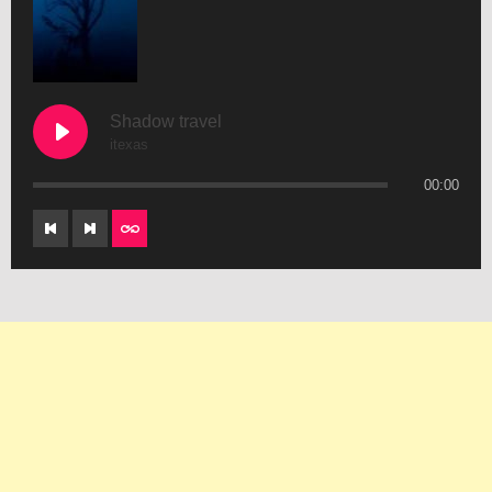
Shadow travel
itexas
00:00