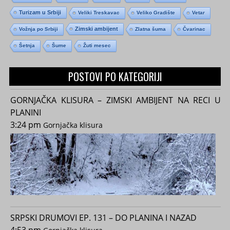
Turizam u Srbiji
Veliki Treskavac
Veliko Gradište
Vetar
Zimski ambijent
Vožnja po Srbiji
Zlatna šuma
Čvarinac
Šetnja
Šume
Žuti mesec
POSTOVI PO KATEGORIJI
GORNJAČKA KLISURA – ZIMSKI AMBIJENT NA RECI U
PLANINI
3:24 pm
Gornjačka klisura
SRPSKI DRUMOVI EP. 131 – DO PLANINA I NAZAD