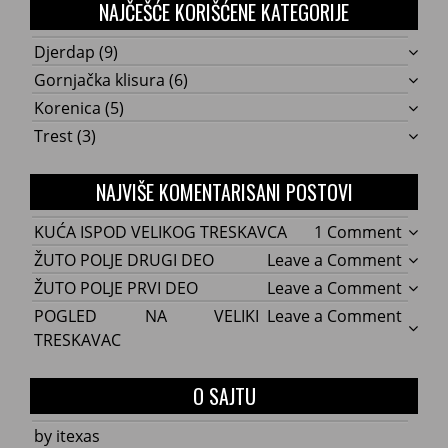
NAJČEŠĆE KORIŠĆENE KATEGORIJE
Djerdap
(9)
Gornjačka klisura
(6)
Korenica
(5)
Trest
(3)
NAJVIŠE KOMENTARISANI POSTOVI
on
KUĆA ISPOD VELIKOG TRESKAVCA
1 Comment
KUĆA
on
ŽUTO POLJE DRUGI DEO
Leave a Comment
ISPOD
ŽUTO
on
ŽUTO POLJE PRVI DEO
Leave a Comment
VELIK
POLJE
ŽUTO
on
POGLED NA VELIKI
Leave a Comment
TRES
DRUG
POLJE
POGL
TRESKAVAC
DEO
PRVI
NA
DEO
VELIKI
O SAJTU
TRES
by itexas