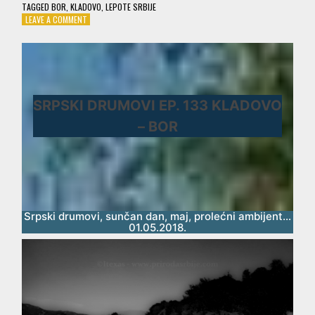
TAGGED
BOR
,
KLADOVO
,
LEPOTE SRBIJE
ON
LEAVE A COMMENT
SRPSKI
DRUMOVI
EP.
133
KLADOVO
–
SRPSKI DRUMOVI EP. 133 KLADOVO
BOR
– BOR
Srpski drumovi, sunčan dan, maj, prolećni ambijent…
01.05.2018.