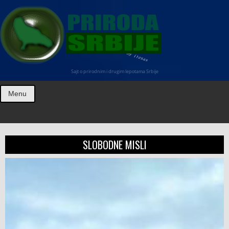
Sajt o prirodnim i drugim lepotama Srbije
Menu
SLOBODNE MISLI