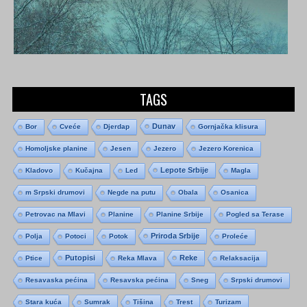
TAGS
Dunav
Bor
Cveće
Djerdap
Gornjačka klisura
Homoljske planine
Jesen
Jezero
Jezero Korenica
Lepote Srbije
Kladovo
Kučajna
Led
Magla
m Srpski drumovi
Negde na putu
Obala
Osanica
Petrovac na Mlavi
Planine
Planine Srbije
Pogled sa Terase
Priroda Srbije
Polja
Potoci
Potok
Proleće
Putopisi
Reke
Ptice
Reka Mlava
Relaksacija
Resavaska pećina
Resavska pećina
Sneg
Srpski drumovi
Stara kuća
Sumrak
Tišina
Trest
Turizam