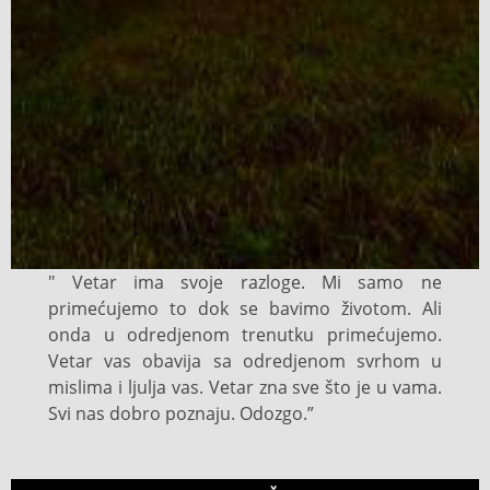
" Vetar ima svoje razloge. Mi samo ne
primećujemo to dok se bavimo životom. Ali
onda u odredjenom trenutku primećujemo.
Vetar vas obavija sa odredjenom svrhom u
mislima i ljulja vas. Vetar zna sve što je u vama.
Svi nas dobro poznaju. Odozgo.”