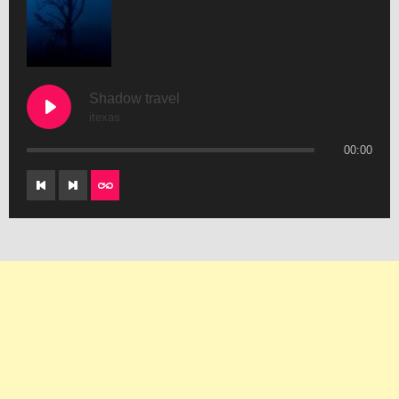
Shadow travel
itexas
00:00