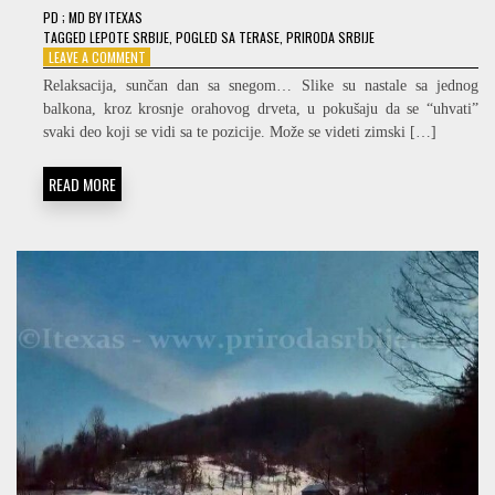
PD
; MD
BY
ITEXAS
TAGGED
LEPOTE SRBIJE
,
POGLED SA TERASE
,
PRIRODA SRBIJE
ON
LEAVE A COMMENT
POGLED
Relaksacija, sunčan dan sa snegom… Slike su nastale sa jednog
SA
balkona, kroz krosnje orahovog drveta, u pokušaju da se “uhvati”
TERASE
svaki deo koji se vidi sa te pozicije. Može se videti zimski […]
–
BINAURALNO
RELAKSIRAJUĆI
READ MORE
AMBIJENT