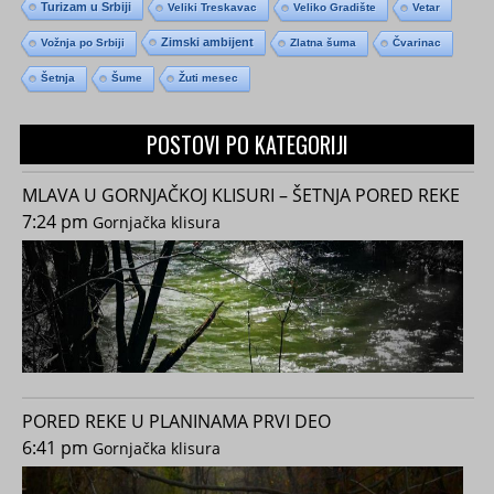
Turizam u Srbiji
Veliki Treskavac
Veliko Gradište
Vetar
Zimski ambijent
Vožnja po Srbiji
Zlatna šuma
Čvarinac
Šetnja
Šume
Žuti mesec
POSTOVI PO KATEGORIJI
MLAVA U GORNJAČKOJ KLISURI – ŠETNJA PORED REKE
7:24 pm
Gornjačka klisura
PORED REKE U PLANINAMA PRVI DEO
6:41 pm
Gornjačka klisura