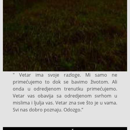
" Vetar ima svoje razloge. Mi samo ne
primećujemo to dok se bavimo životom. Ali
onda u odredjenom trenutku primećujemo.
Vetar vas obavija sa odredjenom svrhom u
mislima i ljulja vas. Vetar zna sve što je u vama.
Svi nas dobro poznaju. Odozgo.”