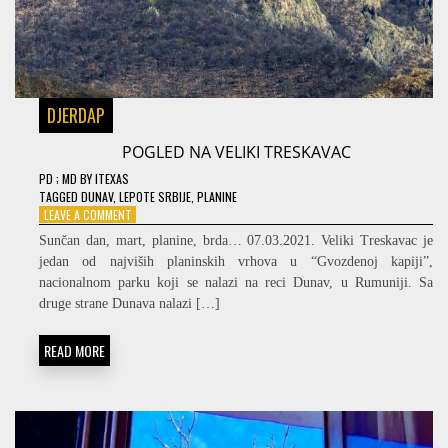
DJERDAP
POGLED NA VELIKI TRESKAVAC
PD
; MD
BY
ITEXAS
TAGGED
DUNAV
,
LEPOTE SRBIJE
,
PLANINE
ON
LEAVE A COMMENT
POGLED
Sunčan dan, mart, planine, brda… 07.03.2021. Veliki Treskavac je
NA
jedan od najviših planinskih vrhova u “Gvozdenoj kapiji”,
VELIKI
nacionalnom parku koji se nalazi na reci Dunav, u Rumuniji. Sa
TRESKAVAC
druge strane Dunava nalazi […]
READ MORE