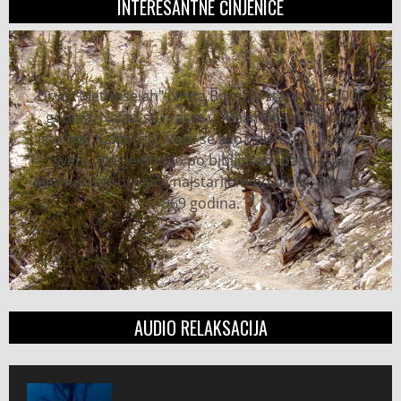
INTERESANTNE ČINJENICE
Drvo "Methuseiah" (vrsta Bora) je staro oko 5000
godina. Nalazi se i raste u "Belim planinama" u
istočnoj Kaliforniji. Vodi se kao najstarije drvo na
svetu. Ime je dobilo po biblijskom patrijarhu
Methuselah-u, inače najstarijem po bibliji. Živeo je
969 godina.
AUDIO RELAKSACIJA