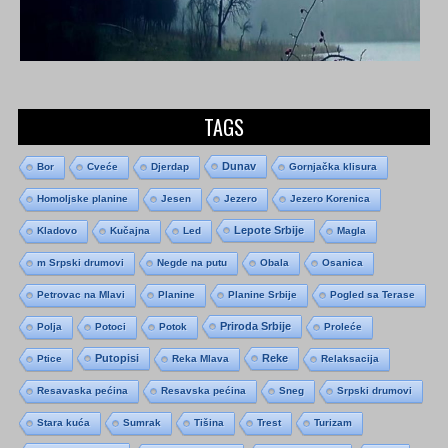
TAGS
Dunav
Bor
Cveće
Djerdap
Gornjačka klisura
Homoljske planine
Jesen
Jezero
Jezero Korenica
Lepote Srbije
Kladovo
Kučajna
Led
Magla
m Srpski drumovi
Negde na putu
Obala
Osanica
Petrovac na Mlavi
Planine
Planine Srbije
Pogled sa Terase
Priroda Srbije
Polja
Potoci
Potok
Proleće
Putopisi
Reke
Ptice
Reka Mlava
Relaksacija
Resavaska pećina
Resavska pećina
Sneg
Srpski drumovi
Stara kuća
Sumrak
Tišina
Trest
Turizam