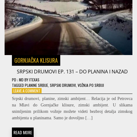
GORNJAČKA KLISURA
SRPSKI DRUMOVI EP. 131 – DO PLANINA I NAZAD
PD
; MD
BY
ITEXAS
TAGGED
PLANINE SRBIJE
,
SRPSKI DRUMOVI
,
VOŽNJA PO SRBIJI
ON
LEAVE A COMMENT
SRPSKI
Srpski drumovi, planine, zimski ambijent… Relacija je od Petrovca
DRUMOVI
na Mlavi do Gornjačke klisure, zimski ambijent. U slikama
EP.
snimljenim prilikom vožnje možete videti bezbroj detalja zimskog
131
–
ambijenta u planinama. Samo je dovoljno […]
DO
PLANINA
READ MORE
I