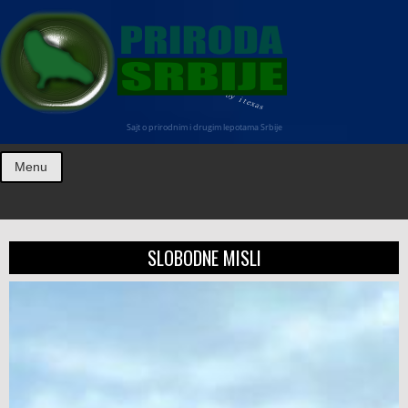
Sajt o prirodnim i drugim lepotama Srbije
Menu
SLOBODNE MISLI