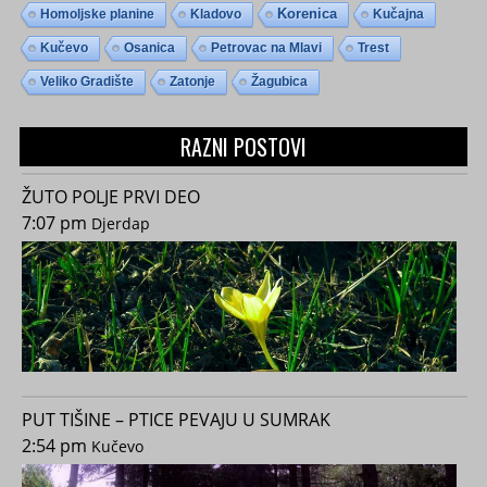
Homoljske planine
Kladovo
Korenica
Kučajna
Kučevo
Osanica
Petrovac na Mlavi
Trest
Veliko Gradište
Zatonje
Žagubica
RAZNI POSTOVI
ŽUTO POLJE PRVI DEO
7:07 pm
Djerdap
PUT TIŠINE – PTICE PEVAJU U SUMRAK
2:54 pm
Kučevo