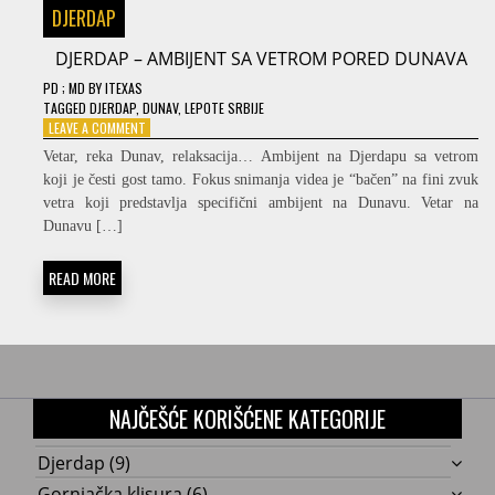
DJERDAP
DJERDAP – AMBIJENT SA VETROM PORED DUNAVA
PD
; MD
BY
ITEXAS
TAGGED
DJERDAP
,
DUNAV
,
LEPOTE SRBIJE
ON
LEAVE A COMMENT
DJERDAP
Vetar, reka Dunav, relaksacija… Ambijent na Djerdapu sa vetrom
–
koji je česti gost tamo. Fokus snimanja videa je “bačen” na fini zvuk
AMBIJENT
vetra koji predstavlja specifični ambijent na Dunavu. Vetar na
SA
VETROM
Dunavu […]
PORED
DUNAVA
READ MORE
NAJČEŠĆE KORIŠĆENE KATEGORIJE
Djerdap
(9)
Gornjačka klisura
(6)