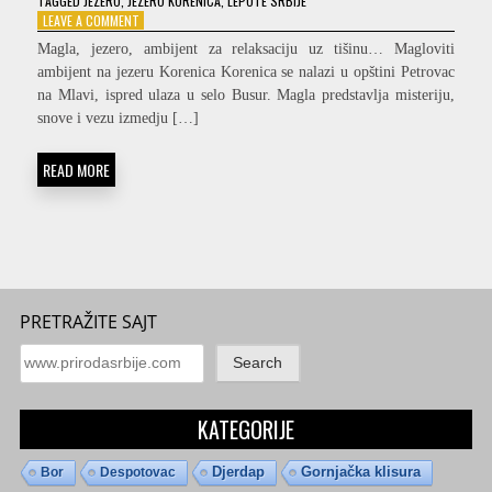
TAGGED
JEZERO
,
JEZERO KORENICA
,
LEPOTE SRBIJE
ON
LEAVE A COMMENT
MAGLOVITI
Magla, jezero, ambijent za relaksaciju uz tišinu… Magloviti
AMBIJENT
ambijent na jezeru Korenica Korenica se nalazi u opštini Petrovac
NA
na Mlavi, ispred ulaza u selo Busur. Magla predstavlja misteriju,
JEZERU
KORENICA
snove i vezu izmedju […]
READ MORE
PRETRAŽITE SAJT
Search
KATEGORIJE
Djerdap
Gornjačka klisura
Bor
Despotovac