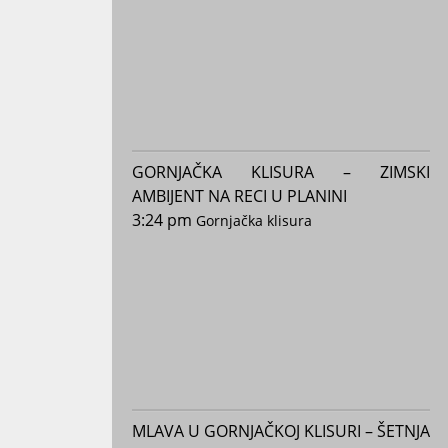
GORNJAČKA KLISURA – ZIMSKI
AMBIJENT NA RECI U PLANINI
3:24 pm
Gornjačka klisura
MLAVA U GORNJAČKOJ KLISURI – ŠETNJA