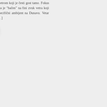
–
etrom koji je česti gost tamo. Fokus
AMBIJENT
a je “bačen” na fini zvuk vetra koji
SA
VETROM
pecifični ambijent na Dunavu. Vetar
PORED
…]
DUNAVA