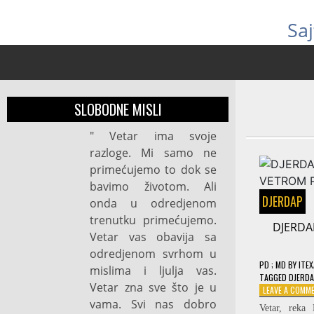
Sa
SLOBODNE MISLI
" Vetar ima svoje
razloge. Mi samo ne
primećujemo to dok se
bavimo životom. Ali
DJERDAP
onda u odredjenom
trenutku primećujemo.
DJERDA
Vetar vas obavija sa
odredjenom svrhom u
PD
; MD
BY
ITE
mislima i ljulja vas.
TAGGED
DJERDA
Vetar zna sve što je u
LEAVE A COMM
vama. Svi nas dobro
Vetar, reka