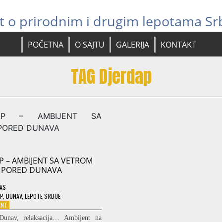
jt o prirodnim i drugim lepotama Srb
POČETNA
O SAJTU
GALERIJA
KONTAKT
TAG Djerdap
P – AMBIJENT SA VETROM
PORED DUNAVA
XAS
P
,
DUNAV
,
LEPOTE SRBIJE
ON
ENT
DJERDAP
 Dunav, relaksacija… Ambijent na