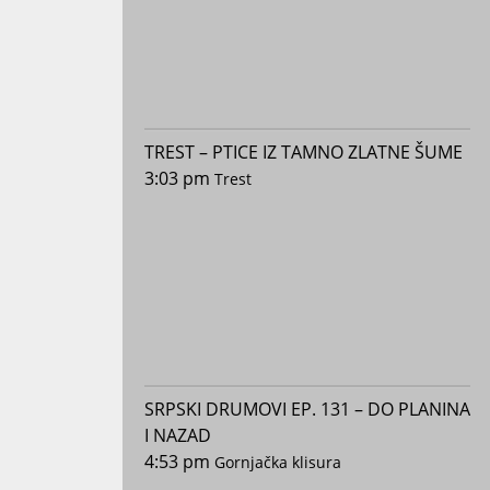
TREST – PTICE IZ TAMNO ZLATNE ŠUME
3:03 pm
Trest
SRPSKI DRUMOVI EP. 131 – DO PLANINA
I NAZAD
4:53 pm
Gornjačka klisura