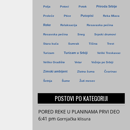
Priroda Srbije
Polja
Potoci
Potok
Putopisi
Proleće
Ptice
Reka Mlava
Reke
Relaksacija
Resavaska pećina
Resavska pećina
Sneg
Srpski drumovi
Stara kuća
Sumrak
Tišina
Trest
Turizam u Srbiji
Turizam
Veliki Treskavac
Veliko Gradište
Vetar
Vožnja po Srbiji
Zimski ambijent
Zlatna šuma
Čvarinac
Šetnja
Šume
Žuti mesec
POSTOVI PO KATEGORIJI
PORED REKE U PLANINAMA PRVI DEO
6:41 pm
Gornjačka klisura