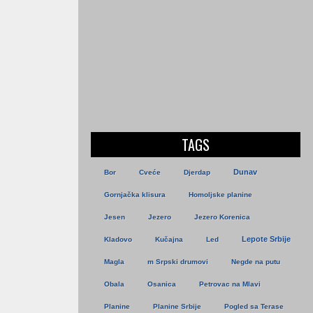
TAGS
Dunav
Bor
Cveće
Djerdap
Gornjačka klisura
Homoljske planine
Jesen
Jezero
Jezero Korenica
Lepote Srbije
Kladovo
Kučajna
Led
Magla
m Srpski drumovi
Negde na putu
Obala
Osanica
Petrovac na Mlavi
Planine
Planine Srbije
Pogled sa Terase