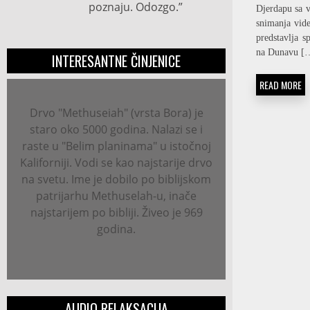
poznaju. Odozgo.”
Djerdapu sa v
snimanja vide
predstavlja s
na Dunavu [
INTERESANTNE ČINJENICE
READ MORE
Drvo "Methuseiah" (vrsta Bora) je
staro oko 5000 godina. Nalazi se i
raste u "Belim planinama" u istočnoj
Kaliforniji. Vodi se kao najstarije drvo
na svetu. Ime je dobilo po biblijskom
patrijarhu Methuselah-u, inače
najstarijem po bibliji. Živeo je 969
godina.
AUDIO RELAKSACIJA