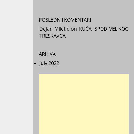
POSLEDNJI KOMENTARI
Dejan Miletić
on
KUĆA ISPOD VELIKOG
TRESKAVCA
ARHIVA
July 2022