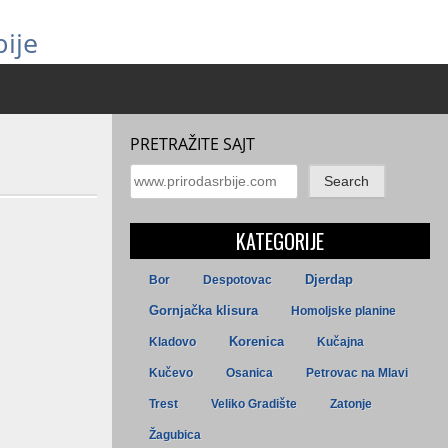
ije
PRETRAŽITE SAJT
Search
KATEGORIJE
Djerdap
Bor
Despotovac
Gornjačka klisura
Homoljske planine
Kladovo
Korenica
Kučajna
Kučevo
Osanica
Petrovac na Mlavi
Trest
Veliko Gradište
Zatonje
Žagubica