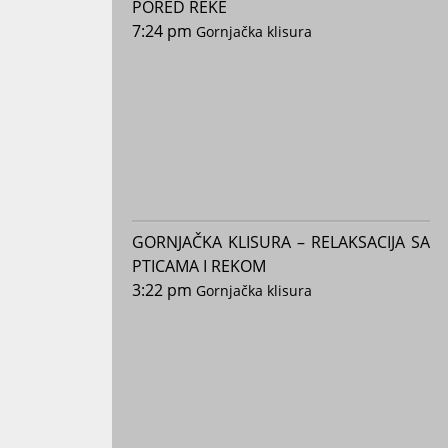
PORED REKE
7:24 pm
Gornjačka klisura
GORNJAČKA KLISURA – RELAKSACIJA SA
PTICAMA I REKOM
3:22 pm
Gornjačka klisura