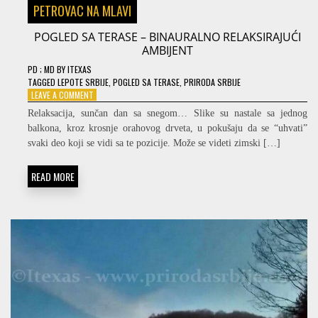
PETROVAC NA MLAVI
POGLED SA TERASE – BINAURALNO RELAKSIRAJUĆI
AMBIJENT
PD
; MD
BY
ITEXAS
TAGGED
LEPOTE SRBIJE
,
POGLED SA TERASE
,
PRIRODA SRBIJE
ON
LEAVE A COMMENT
POGLED
Relaksacija, sunčan dan sa snegom… Slike su nastale sa jednog
SA
balkona, kroz krosnje orahovog drveta, u pokušaju da se “uhvati”
TERASE
svaki deo koji se vidi sa te pozicije. Može se videti zimski […]
–
BINAURALNO
RELAKSIRAJUĆI
READ MORE
AMBIJENT