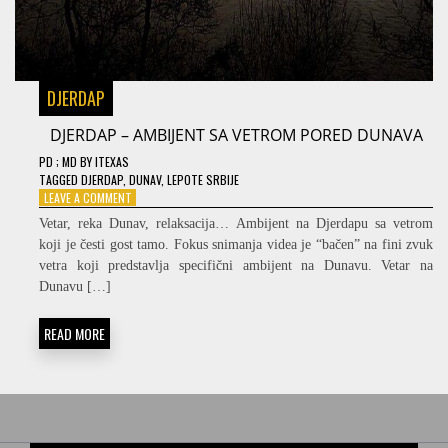
DJERDAP
DJERDAP – AMBIJENT SA VETROM PORED DUNAVA
PD
; MD
BY
ITEXAS
TAGGED
DJERDAP
,
DUNAV
,
LEPOTE SRBIJE
ON
LEAVE A COMMENT
DJERDAP
Vetar, reka Dunav, relaksacija… Ambijent na Djerdapu sa vetrom
–
koji je česti gost tamo. Fokus snimanja videa je “bačen” na fini zvuk
AMBIJENT
vetra koji predstavlja specifični ambijent na Dunavu. Vetar na
SA
VETROM
Dunavu […]
PORED
DUNAVA
READ MORE