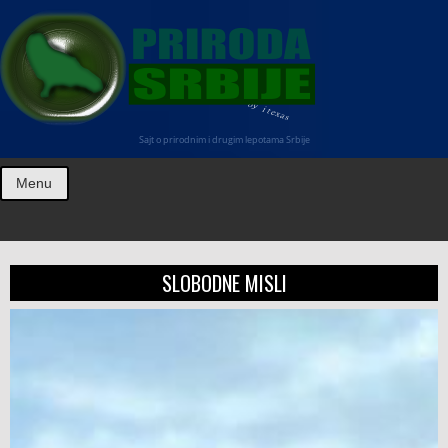
Sajt o prirodnim i drugim lepotama Srbije
Menu
SLOBODNE MISLI