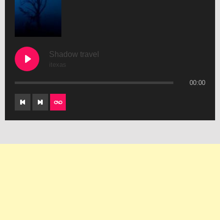
Shadow travel
itexas
00:00