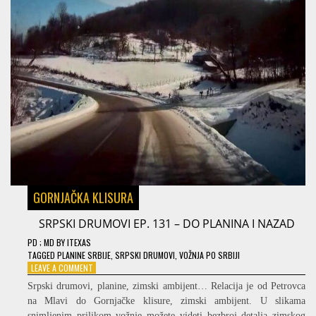
GORNJAČKA KLISURA
SRPSKI DRUMOVI EP. 131 – DO PLANINA I NAZAD
PD
; MD
BY
ITEXAS
TAGGED
PLANINE SRBIJE
,
SRPSKI DRUMOVI
,
VOŽNJA PO SRBIJI
ON
LEAVE A COMMENT
SRPSKI
Srpski drumovi, planine, zimski ambijent… Relacija je od Petrovca
DRUMOVI
na Mlavi do Gornjačke klisure, zimski ambijent. U slikama
EP.
snimljenim prilikom vožnje možete videti bezbroj detalja zimskog