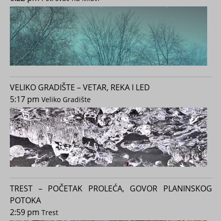
VELIKO GRADIŠTE – VETAR, REKA I LED
5:17 pm
Veliko Gradište
TREST – POČETAK PROLEĆA, GOVOR PLANINSKOG
POTOKA
2:59 pm
Trest