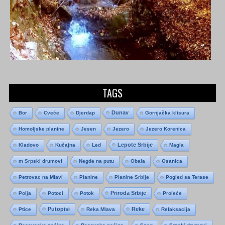
TAGS
Dunav
Bor
Cveće
Djerdap
Gornjačka klisura
Homoljske planine
Jesen
Jezero
Jezero Korenica
Lepote Srbije
Kladovo
Kučajna
Led
Magla
m Srpski drumovi
Negde na putu
Obala
Osanica
Petrovac na Mlavi
Planine
Planine Srbije
Pogled sa Terase
Priroda Srbije
Polja
Potoci
Potok
Proleće
Putopisi
Reke
Ptice
Reka Mlava
Relaksacija