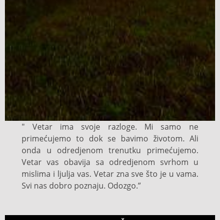
" Vetar ima svoje razloge. Mi samo ne
primećujemo to dok se bavimo životom. Ali
onda u odredjenom trenutku primećujemo.
Vetar vas obavija sa odredjenom svrhom u
mislima i ljulja vas. Vetar zna sve što je u vama.
Svi nas dobro poznaju. Odozgo.”