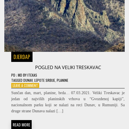
DJERDAP
POGLED NA VELIKI TRESKAVAC
PD
; MD
BY
ITEXAS
TAGGED
DUNAV
,
LEPOTE SRBIJE
,
PLANINE
ON
LEAVE A COMMENT
POGLED
Sunčan dan, mart, planine, brda… 07.03.2021. Veliki Treskavac je
NA
jedan od najviših planinskih vrhova u “Gvozdenoj kapiji”,
VELIKI
nacionalnom parku koji se nalazi na reci Dunav, u Rumuniji. Sa
TRESKAVAC
druge strane Dunava nalazi […]
READ MORE