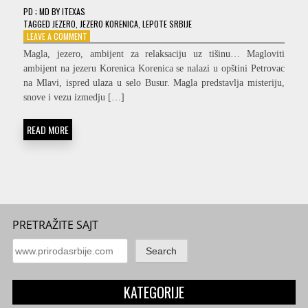
PD
; MD
BY
ITEXAS
TAGGED
JEZERO
,
JEZERO KORENICA
,
LEPOTE SRBIJE
ON
LEAVE A COMMENT
MAGLOVITI
Magla, jezero, ambijent za relaksaciju uz tišinu… Magloviti
AMBIJENT
ambijent na jezeru Korenica Korenica se nalazi u opštini Petrovac
NA
na Mlavi, ispred ulaza u selo Busur. Magla predstavlja misteriju,
JEZERU
KORENICA
snove i vezu izmedju […]
READ MORE
PRETRAŽITE SAJT
Search
KATEGORIJE