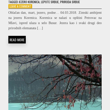
TAGGED
JEZERO KORENICA
,
LEPOTE SRBIJE
,
PRIRODA SRBIJE
ON
LEAVE A COMMENT
LED
Oblačan dan, mart, jezero, podne… 04.03.2018. Zimski ambijent
I
na jezeru Korenica. Korenica se nalazi u opštini Petrovac na
SNEG
Mlavi, ispred ulaza u selo Busur. Jezera kao i svaki drugi deo
NA
JEZERU
prirodnih elemanata […]
KORENICA
DRUGI
READ MORE
DEO