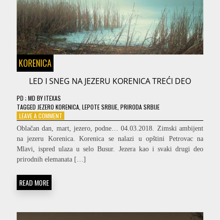
KORENICA
LED I SNEG NA JEZERU KORENICA TREĆI DEO
PD
; MD
BY
ITEXAS
TAGGED
JEZERO KORENICA
,
LEPOTE SRBIJE
,
PRIRODA SRBIJE
ON
LEAVE A COMMENT
LED
Oblačan dan, mart, jezero, podne… 04.03.2018. Zimski ambijent
I
na jezeru Korenica. Korenica se nalazi u opštini Petrovac na
SNEG
Mlavi, ispred ulaza u selo Busur. Jezera kao i svaki drugi deo
NA
JEZERU
prirodnih elemanata […]
KORENICA
TREĆI
READ MORE
DEO