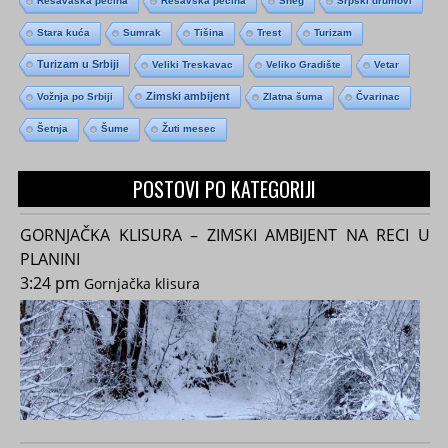
Resavaska pećina
Resavska pećina
Sneg
Srpski drumovi
Stara kuća
Sumrak
Tišina
Trest
Turizam
Turizam u Srbiji
Veliki Treskavac
Veliko Gradište
Vetar
Zimski ambijent
Vožnja po Srbiji
Zlatna šuma
Čvarinac
Šetnja
Šume
Žuti mesec
POSTOVI PO KATEGORIJI
GORNJAČKA KLISURA – ZIMSKI AMBIJENT NA RECI U
PLANINI
3:24 pm
Gornjačka klisura