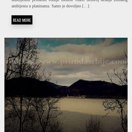
131
–
ambijenta u planinama. Samo je dovoljno […]
DO
PLANINA
READ MORE
I
NAZAD