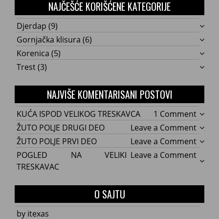
NAJČEŠĆE KORIŠĆENE KATEGORIJE
Djerdap
(9)
Gornjačka klisura
(6)
Korenica
(5)
Trest
(3)
NAJVIŠE KOMENTARISANI POSTOVI
on
KUĆA ISPOD VELIKOG TRESKAVCA
1 Comment
KUĆA
on
ŽUTO POLJE DRUGI DEO
Leave a Comment
ISPOD
ŽUTO
on
ŽUTO POLJE PRVI DEO
Leave a Comment
VELIK
POLJE
ŽUTO
on
POGLED NA VELIKI
Leave a Comment
TRES
DRUG
POLJE
POGL
TRESKAVAC
DEO
PRVI
NA
DEO
VELIKI
O SAJTU
TRES
by itexas