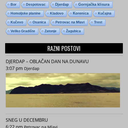
Djerdap
Gornjačka klisura
Bor
Despotovac
Homoljske planine
Kladovo
Korenica
Kučajna
Kučevo
Osanica
Petrovac na Mlavi
Trest
Veliko Gradište
Zatonje
Žagubica
RAZNI POSTOVI
DJERDAP – OBLAČAN DAN NA DUNAVU
3:07 pm
Djerdap
SNEG U DECEMBRU
6:22 pm
Petrovac na Mlavi