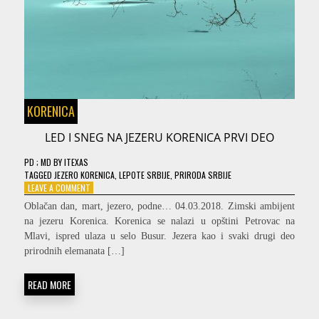
KORENICA
LED I SNEG NA JEZERU KORENICA PRVI DEO
PD
; MD
BY
ITEXAS
TAGGED
JEZERO KORENICA
,
LEPOTE SRBIJE
,
PRIRODA SRBIJE
ON
LEAVE A COMMENT
LED
Oblačan dan, mart, jezero, podne… 04.03.2018. Zimski ambijent
I
na jezeru Korenica. Korenica se nalazi u opštini Petrovac na
SNEG
Mlavi, ispred ulaza u selo Busur. Jezera kao i svaki drugi deo
NA
JEZERU
prirodnih elemanata […]
KORENICA
PRVI
READ MORE
DEO