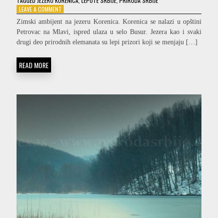
TAGGED
JEZERO KORENICA
,
LEPOTE SRBIJE
,
PRIRODA SRBIJE
ON
LEAVE A COMMENT
LED
Zimski ambijent na jezeru Korenica. Korenica se nalazi u opštini
I
Petrovac na Mlavi, ispred ulaza u selo Busur. Jezera kao i svaki
SNEG
drugi deo prirodnih elemanata su lepi prizori koji se menjaju […]
NA
JEZERU
KORENICA
READ MORE
ČETVRTI
DEO