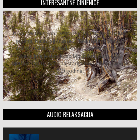
INTERESANTNE ČINJENICE
Drvo "Methuseiah" (vrsta Bora) je staro oko 5000
godina. Nalazi se i raste u "Belim planinama" u
istočnoj Kaliforniji. Vodi se kao najstarije drvo na
svetu. Ime je dobilo po biblijskom patrijarhu
Methuselah-u, inače najstarijem po bibliji. Živeo je
969 godina.
AUDIO RELAKSACIJA