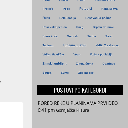
Putopisi
Proleće
Ptice
Reka Mlava
Reke
Relaksacija
Resavaska pećina
Resavska pećina
Sneg
Srpski drumovi
Stara kuća
Sumrak
Tišina
Trest
Turizam u Srbiji
Turizam
Veliki Treskavac
Veliko Gradište
Vetar
Vožnja po Srbiji
Zimski ambijent
Zlatna šuma
Čvarinac
Šetnja
Šume
Žuti mesec
*
POSTOVI PO KATEGORIJI
PORED REKE U PLANINAMA PRVI DEO
6:41 pm
Gornjačka klisura