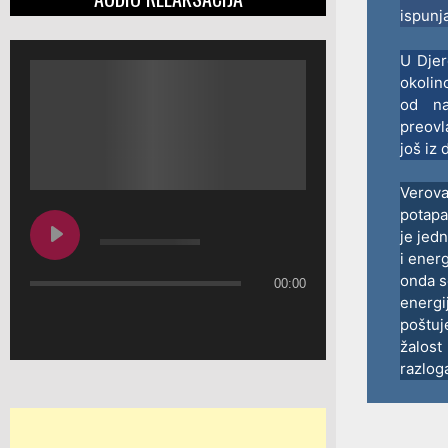
ispunj
U Djer
okolin
od na
preovl
još iz 
Verova
potapa
je jed
i ener
onda s
00:00
energi
poštu
žalos
razlo