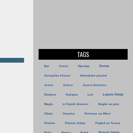
TAGS
Dunav
Bor
Cveće
Djerdap
Gornjačka klisura
Homoljske planine
Jesen
Jezero
Jezero Korenica
Lepote Srbije
Kladovo
Kučajna
Led
Magla
m Srpski drumovi
Negde na putu
Obala
Osanica
Petrovac na Mlavi
Planine
Planine Srbije
Pogled sa Terase
Priroda Srbije
Polja
Potoci
Potok