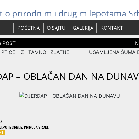
jt o prirodnim i drugim lepotama Srb
POČETNA
O SAJTU
GALERIJA
KONTAKT
 PTICE IZ TAMNO ZLATNE
USAMLJENA ŠUMA 
DAP – OBLAČAN DAN NA DUNA
AS
LEPOTE SRBIJE
,
PRIRODA SRBIJE
ON
ENT
DJERDAP