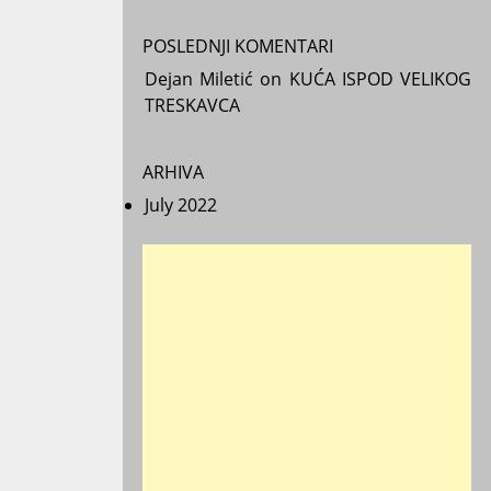
POSLEDNJI KOMENTARI
Dejan Miletić
on
KUĆA ISPOD VELIKOG
TRESKAVCA
ARHIVA
July 2022