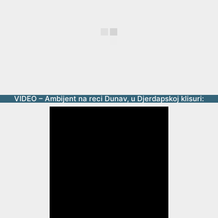
VIDEO – Ambijent na reci Dunav, u Djerdapskoj klisuri: