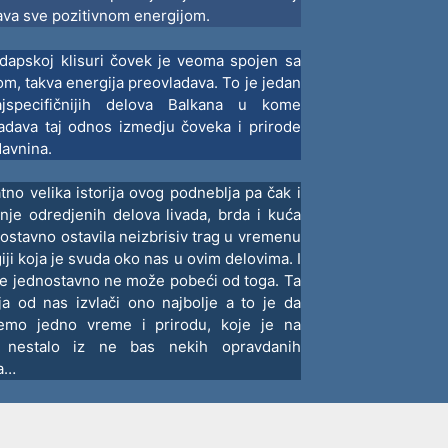
ava sve pozitivnom energijom.
dapskoj klisuri čovek je veoma spojen sa
om, takva energija preovladava. To je jedan
jspecifičnijih delova Balkana u kome
adava taj odnos izmedju čoveka i prirode
davnina.
tno velika istorija ovog podneblja pa čak i
nje odredjenih delova livada, brda i kuća
nostavno ostavila neizbrisiv trag u vremenu
giji koja je svuda oko nas u ovim delovima. I
e jednostavno ne može pobeći od toga. Ta
ja od nas izvlači ono najbolje a to je da
jemo jedno vreme i prirodu, koje je na
t nestalo iz ne bas nekih opravdanih
ga…