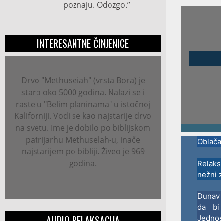
poznaju. Odozgo.”
INTERESANTNE ČINJENICE
Drvo "Methuseiah" (vrsta Bora) je
staro oko 5000 godina. Nalazi se i
raste u "Belim planinama" u istočnoj
Kaliforniji. Vodi se kao najstarije drvo
na svetu. Ime je dobilo po biblijskom
patrijarhu Methuselah-u, inače
Oblača
najstarijem po bibliji. Živeo je 969
godina.
Relaks
nežni z
Dunav 
da bi
AUDIO RELAKSACIJA
Jednos