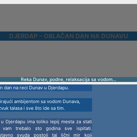
–
OBLAČAN
DAN
NA
DUNAVU
DJERDAP – OBLAČAN DAN NA DUNAVU
Reka Dunav, podne, relaksacija sa vodom…
n dan na reci Dunav u Djerdapu.
irajući ambijentom sa vodom Dunava,
vuk talasa i sve što ide sa tim.
u Djerdapu ima toliko lepij mesta za stati
 vam trebalo sto godina sve ispitati.
tavno svuda postoji taj lični mir koji