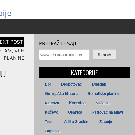
ije
PRETRAŽITE SAJT
ELAM, VRH
Search
PLANINE
VU
KATEGORIJE
Djerdap
Bor
Despotovac
Gornjačka klisura
Homoljske planine
Kladovo
Korenica
Kučajna
Kučevo
Osanica
Petrovac na Mlavi
Trest
Veliko Gradište
Zatonje
Žagubica