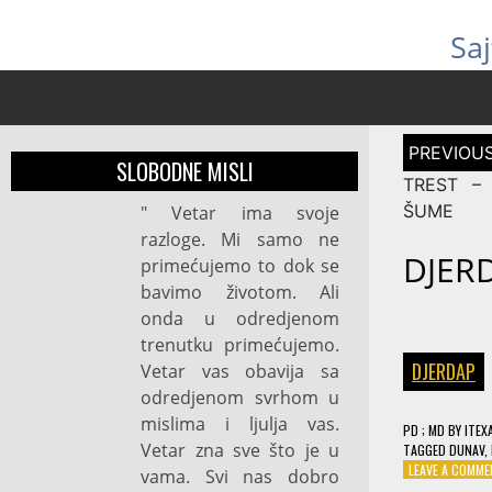
Sa
Post
navigation
SLOBODNE MISLI
TREST –
ŠUME
" Vetar ima svoje
razloge. Mi samo ne
DJER
primećujemo to dok se
bavimo životom. Ali
onda u odredjenom
trenutku primećujemo.
DJERDAP
Vetar vas obavija sa
odredjenom svrhom u
mislima i ljulja vas.
PD
; MD
BY
ITEX
Vetar zna sve što je u
TAGGED
DUNAV
,
LEAVE A COMM
vama. Svi nas dobro