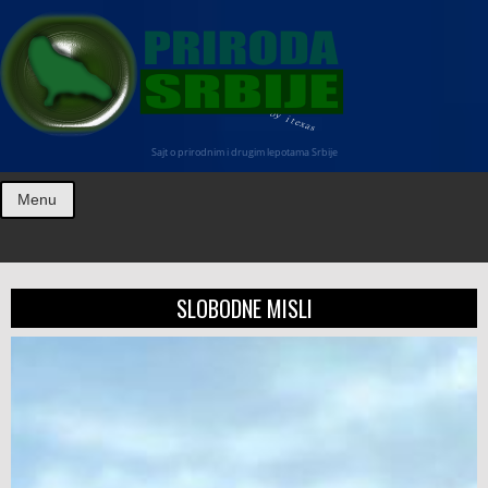
Sajt o prirodnim i drugim lepotama Srbije
Menu
SLOBODNE MISLI