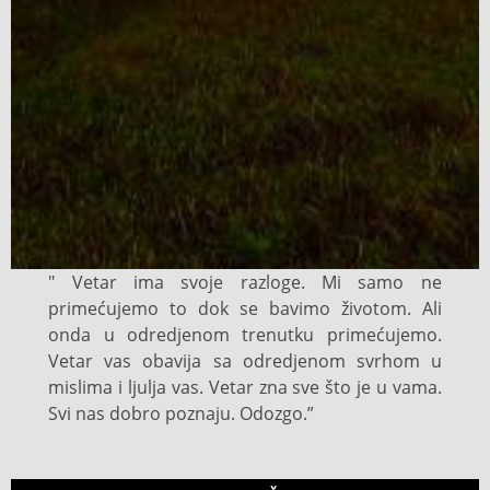
" Vetar ima svoje razloge. Mi samo ne
primećujemo to dok se bavimo životom. Ali
onda u odredjenom trenutku primećujemo.
Vetar vas obavija sa odredjenom svrhom u
mislima i ljulja vas. Vetar zna sve što je u vama.
Svi nas dobro poznaju. Odozgo.”