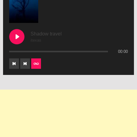
Shadow travel
itexas
00:00