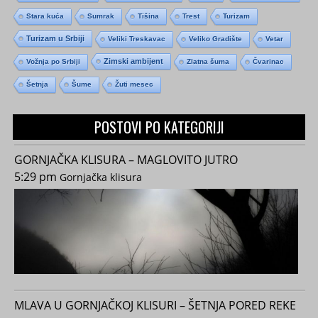
Stara kuća
Sumrak
Tišina
Trest
Turizam
Turizam u Srbiji
Veliki Treskavac
Veliko Gradište
Vetar
Zimski ambijent
Vožnja po Srbiji
Zlatna šuma
Čvarinac
Šetnja
Šume
Žuti mesec
POSTOVI PO KATEGORIJI
GORNJAČKA KLISURA – MAGLOVITO JUTRO
5:29 pm
Gornjačka klisura
MLAVA U GORNJAČKOJ KLISURI – ŠETNJA PORED REKE