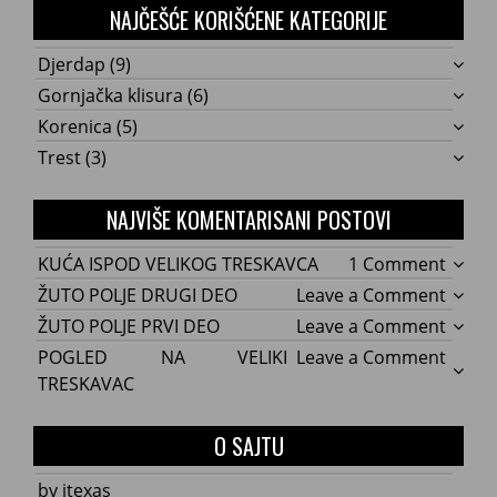
NAJČEŠĆE KORIŠĆENE KATEGORIJE
Djerdap
(9)
Gornjačka klisura
(6)
Korenica
(5)
Trest
(3)
NAJVIŠE KOMENTARISANI POSTOVI
on
KUĆA ISPOD VELIKOG TRESKAVCA
1 Comment
KUĆA
on
ŽUTO POLJE DRUGI DEO
Leave a Comment
ISPOD
ŽUTO
on
ŽUTO POLJE PRVI DEO
Leave a Comment
VELIK
POLJE
ŽUTO
on
POGLED NA VELIKI
Leave a Comment
TRES
DRUG
POLJE
POGL
TRESKAVAC
DEO
PRVI
NA
DEO
VELIKI
O SAJTU
TRES
by itexas