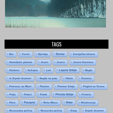
TAGS
Dunav
Bor
Cveće
Djerdap
Gornjačka klisura
Homoljske planine
Jesen
Jezero
Jezero Korenica
Lepote Srbije
Kladovo
Kučajna
Led
Magla
m Srpski drumovi
Negde na putu
Obala
Osanica
Petrovac na Mlavi
Planine
Planine Srbije
Pogled sa Terase
Priroda Srbije
Polja
Potoci
Potok
Proleće
Putopisi
Reke
Ptice
Reka Mlava
Relaksacija
Resavaska pećina
Resavska pećina
Sneg
Srpski drumovi