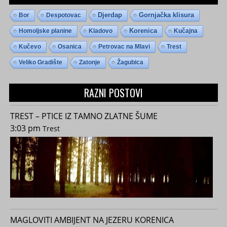
Djerdap
Gornjačka klisura
Bor
Despotovac
Homoljske planine
Kladovo
Korenica
Kučajna
Kučevo
Osanica
Petrovac na Mlavi
Trest
Veliko Gradište
Zatonje
Žagubica
RAZNI POSTOVI
TREST – PTICE IZ TAMNO ZLATNE ŠUME
3:03 pm
Trest
MAGLOVITI AMBIJENT NA JEZERU KORENICA