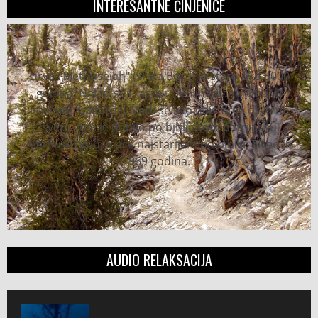
INTERESANTNE ČINJENICE
Drvo "Methuseiah" (vrsta Bora) je staro oko 5000
godina. Nalazi se i raste u "Belim planinama" u
istočnoj Kaliforniji. Vodi se kao najstarije drvo na
svetu. Ime je dobilo po biblijskom patrijarhu
Methuselah-u, inače najstarijem po bibliji. Živeo je
969 godina.
AUDIO RELAKSACIJA